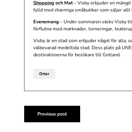
Shopping
och Mat
– Visby erbjuder en mängd b
fylld med charmiga småbutiker som säljer allt f
Evenemang
– Under sommaren väcks Visby til
förflutna med marknader, torneringar, teater
Visby är en stad som erbjuder något för alla, oa
välbevarad medeltida stad. Dess plats på UNES
destinationerna för besökare till Gotland.
Orter
Inläggsnavigering
Previous post