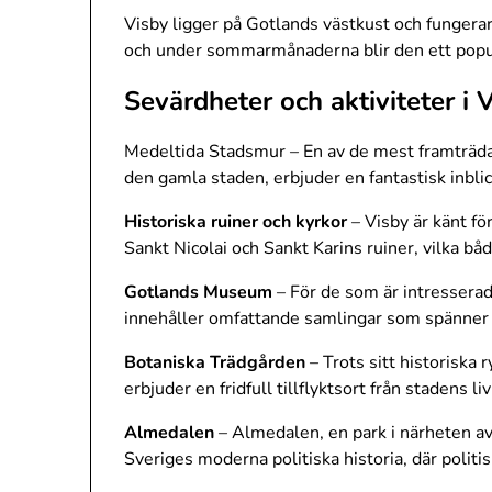
Visby ligger på Gotlands västkust och fungerar 
och under sommarmånaderna blir den ett populä
Sevärdheter och aktiviteter i 
Medeltida Stadsmur – En av de mest framträd
den gamla staden, erbjuder en fantastisk inbli
Historiska ruiner och kyrkor
– Visby är känt fö
Sankt Nicolai och Sankt Karins ruiner, vilka b
Gotlands Museum
– För de som är intresserad
innehåller omfattande samlingar som spänner fr
Botaniska Trädgården
– Trots sitt historiska 
erbjuder en fridfull tillflyktsort från stadens li
Almedalen
– Almedalen, en park i närheten av
Sveriges moderna politiska historia, där politisk