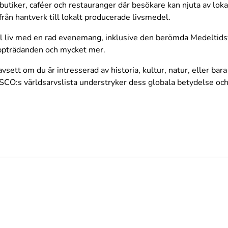
utiker, caféer och restauranger där besökare kan njuta av lokal
rån hantverk till lokalt producerade livsmedel.
l liv med en rad evenemang, inklusive den berömda Medeltids
uppträdanden och mycket mer.
vsett om du är intresserad av historia, kultur, natur, eller bar
CO:s världsarvslista understryker dess globala betydelse och 