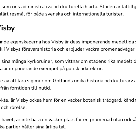
som öns administrativa och kulturella hjärta. Staden är lättillgä
rt resmål för både svenska och internationella turister.
Visby
ande egenskaperna hos Visby är dess imponerande medeltida 
ck i Visbys försvarshistoria och erbjuder vackra promenadvägar
r sina många kyrkoruiner, som vittnar om stadens rika medeltid
åda är imponerande exempel på gotisk arkitektur.
e av att lära sig mer om Gotlands unika historia och kultura
ån forntiden till nutid.
rykte, är Visby också hem för en vacker botanisk trädgård, känd
v och rörelse.
 havet, är inte bara en vacker plats för en promenad utan ocks
a partier håller sina årliga tal.