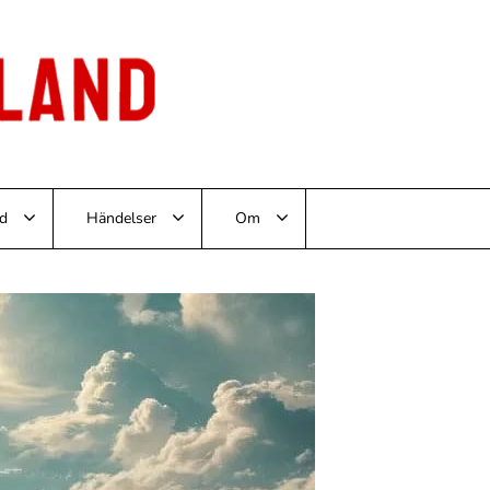
d
Händelser
Om