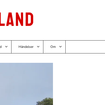
d
Händelser
Om