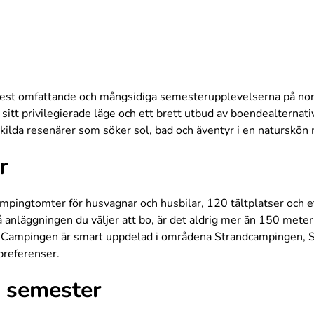
est omfattande och mångsidiga semesterupplevelserna på norr
itt privilegierade läge och ett brett utbud av boendealternati
nskilda resenärer som söker sol, bad och äventyr i en naturskön 
r
ingtomter för husvagnar och husbilar, 120 tältplatser och et
 på anläggningen du väljer att bo, är det aldrig mer än 150 meter
äll. Campingen är smart uppdelad i områdena Strandcampingen, 
preferenser.
v semester