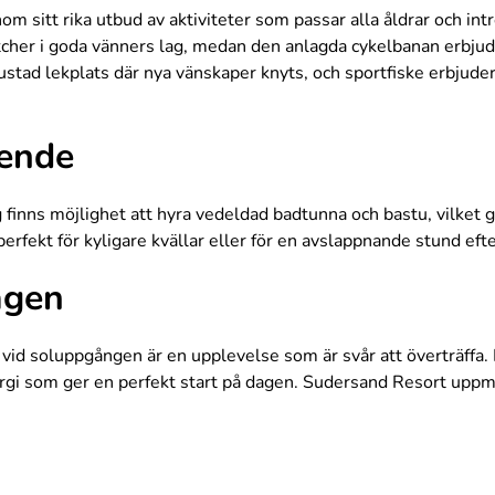
m sitt rika utbud av aktiviteter som passar alla åldrar och i
her i goda vänners lag, medan den anlagda cykelbanan erbjuder 
stad lekplats där nya vänskaper knyts, och sportfiske erbjuder
ende
inns möjlighet att hyra vedeldad badtunna och bastu, vilket ge
perfekt för kyligare kvällar eller för en avslappnande stund efter
agen
id soluppgången är en upplevelse som är svår att överträffa. D
nergi som ger en perfekt start på dagen. Sudersand Resort uppmun